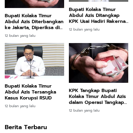
Bupati Kolaka Timur
Abdul Azis Ditangkap
Bupati Kolaka Timur
KPK Usai Hadiri Rakernas
Abdul Azis Diterbangkan
NasDem di Makassar
ke Jakarta, Diperiksa di
12 bulan yang lalu
Gedung Merah Putih KPK
12 bulan yang lalu
Bupati Kolaka Timur
KPK Tangkap Bupati
Abdul Azis Tersangka
Kolaka Timur Abdul Azis
Kasus Korupsi RSUD
dalam Operasi Tangkap
12 bulan yang lalu
Tangan?
12 bulan yang lalu
Berita Terbaru