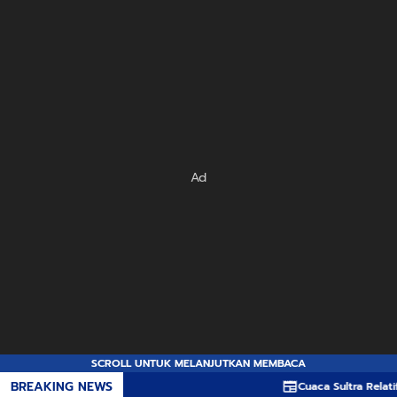
Ad
SCROLL UNTUK MELANJUTKAN MEMBACA
BREAKING NEWS
Cuaca Sultra Relatif Ko